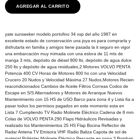
AGREGAR AL CARRITO
yate sunseeker modelo portofino 34 xsp del año 1987 en
excelente estado de conservación una joya es para comprarla y
disfrutarla en familia y amigos tiene pasada la it seguro en vigor
una embarcación muy mimada con una eslora de 11 mts de
manga 3 mts, depósito de diésel 800 lts, depósito de agua dulce
250 lts y depósito de agua residuales,2 Motores VOLVO PENTA
Potencia 400 CV Horas de Motores 800 hs con una Velocidad
Crucero 20 Nudos y Velocidad Máxima 27 Nudos,Motores Recien
reacondicionados Cambios de Aceite Filtros Correas Codos de
Escape en S/S Alternadores y Motores de Arranque Nuevos
Mantenimiento con 15 HS de USO.Barco para zona 4 y Lista 6a a
pasar todos los permisos pagados en este momento esta en
Lista 7.Cumpliendo TV Radio Molinete Eléctrico Cadena de 8 mm
Colas de VOLVO PENTA 290 Flaps Hidráulicos Revisadas y
realizado los Mantenimientos 25 HS Flap Bocina Reflector de
Radar Antena TV Emisora VHF Radio Baliza Capota de sol de
material Poliéster Molinete Eléctrico Pescante en popa 3 Bombas