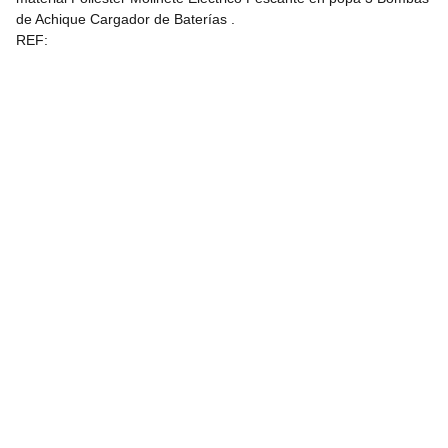
de Achique Cargador de Baterías .
REF:
 info@boatespaña.com
Correo Electronico