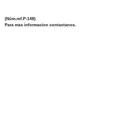
(Núm.ref.P-148)
Para mas informacion contactanos.
 info@boatespaña.com
Correo Electronico