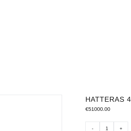
Home
Tienda
Servicios
Conta
HATTERAS 4
€51000.00
-
+