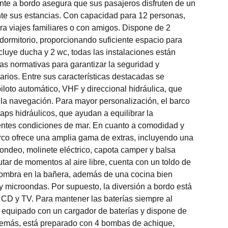
nte a bordo asegura que sus pasajeros disfruten de un
nte sus estancias. Con capacidad para 12 personas,
ara viajes familiares o con amigos. Dispone de 2
dormitorio, proporcionando suficiente espacio para
cluye ducha y 2 wc, todas las instalaciones están
tas normativas para garantizar la seguridad y
rios. Entre sus características destacadas se
iloto automático, VHF y direccional hidráulica, que
 la navegación. Para mayor personalización, el barco
aps hidráulicos, que ayudan a equilibrar la
entes condiciones de mar. En cuanto a comodidad y
arco ofrece una amplia gama de extras, incluyendo una
fondeo, molinete eléctrico, capota camper y balsa
utar de momentos al aire libre, cuenta con un toldo de
sombra en la bañera, además de una cocina bien
 microondas. Por supuesto, la diversión a bordo está
 CD y TV. Para mantener las baterías siempre al
 equipado con un cargador de baterías y dispone de
emás, está preparado con 4 bombas de achique,