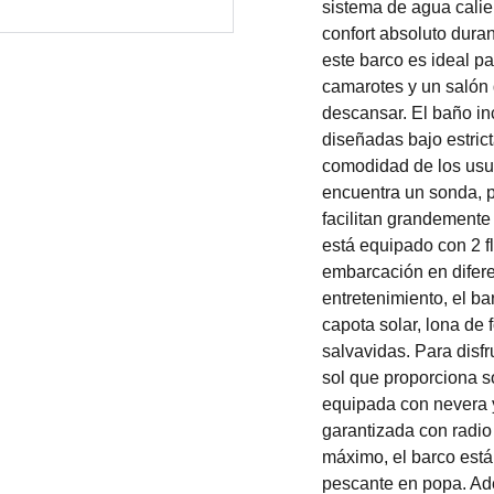
sistema de agua calie
confort absoluto dura
este barco es ideal p
camarotes y un salón 
descansar. El baño in
diseñadas bajo estric
comodidad de los usua
encuentra un sonda, p
facilitan grandemente
está equipado con 2 fl
embarcación en difer
entretenimiento, el b
capota solar, lona de 
salvavidas. Para disfr
sol que proporciona 
equipada con nevera y
garantizada con radio
máximo, el barco está
pescante en popa. Ad