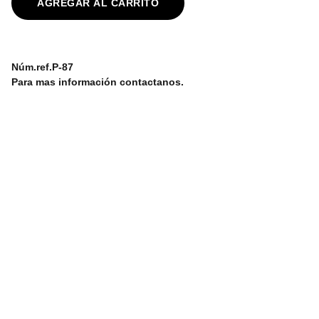
AGREGAR AL CARRITO
Núm.ref.P-87
Para mas información contactanos.
 info@boatespaña.com
Correo Electronico