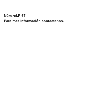
Núm.ref.P-67
Para mas información contactanos.
 info@boatespaña.com
Correo Electronico