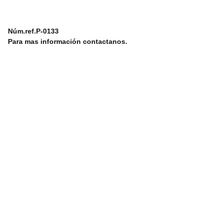
Núm.ref.P-0133
Para mas información contactanos.
 info@boatespaña.com
Correo Electronico